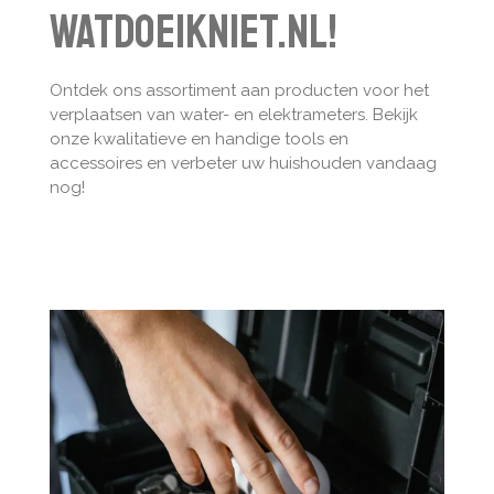
watdoeikniet.nl!
Ontdek ons assortiment aan producten voor het
verplaatsen van water- en elektrameters. Bekijk
onze kwalitatieve en handige tools en
accessoires en verbeter uw huishouden vandaag
nog!